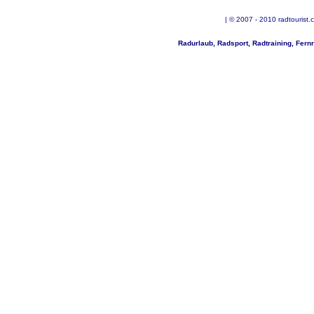
| © 2007 - 2010 radtourist.
Radurlaub, Radsport, Radtraining, Fer