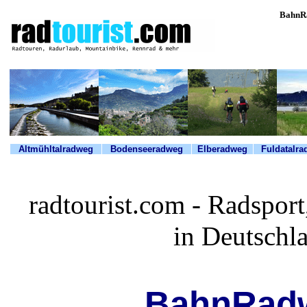
BahnRa
Altmühltalradweg
Bodenseeradweg
Elberadweg
Fuldatalr
radtourist.com - Radspor
in Deutschl
BahnRad