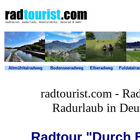
Altmühltalradweg
Bodenseeradweg
Elberadweg
Fuldatalr
radtourist.com - Ra
Radurlaub in Deu
Radtour "Durch B